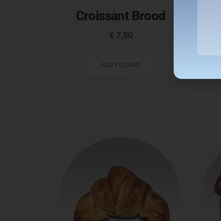
Croissant Brood
B
€
7,50
ADD TO CART