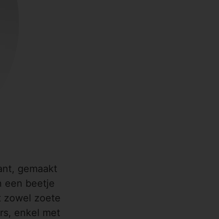
ant, gemaakt
n een beetje
t zowel zoete
ers, enkel met