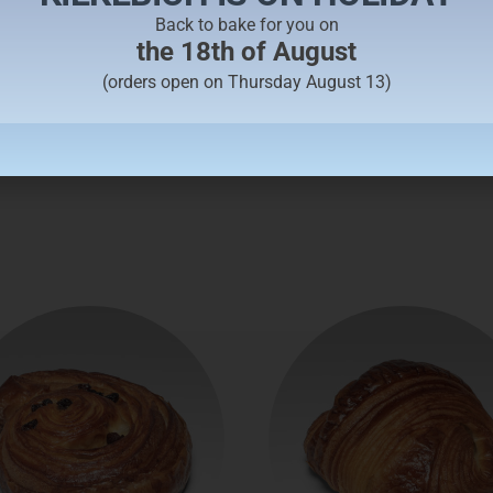
Back to bake for you on
aguette tradition
Baguette rustiq
the 18th of August
€
2,10
€
2,60
(orders open on Thursday August 13)
ADD TO CART
ADD TO CART