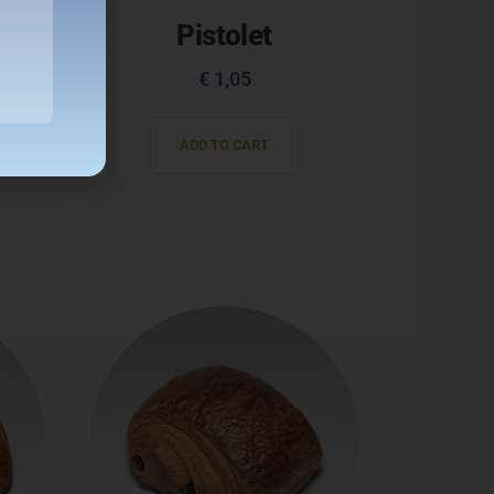
ue
Pistolet
€
1,05
ADD TO CART