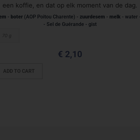
een koffie, en dat op elk moment van de dag.
oem
-
boter
(AOP Poitou Charente) -
zuurdesem
-
melk
- water -
- Sel de Guérande - gist
70 g
€
2,10
ADD TO CART