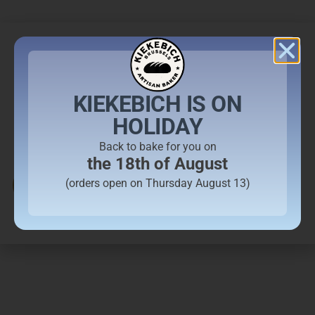
KIEKEBICH IS ON
HOLIDAY
Back to bake for you on
Welkom bij Kiekebich
the 18th of August
(orders open on Thursday August 13)
BEKIJK DE PRODUCTEN VAN DEZE WEEK