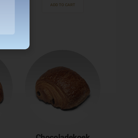
ADD TO CART
Chocoladekoek