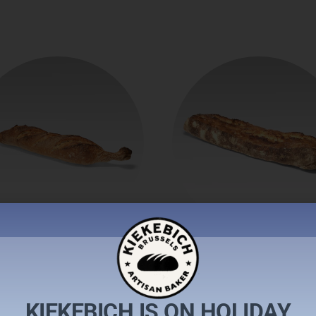
aguette tradition
Baguette rustiq
€
2,10
€
2,60
KIEKEBICH IS ON HOLIDAY