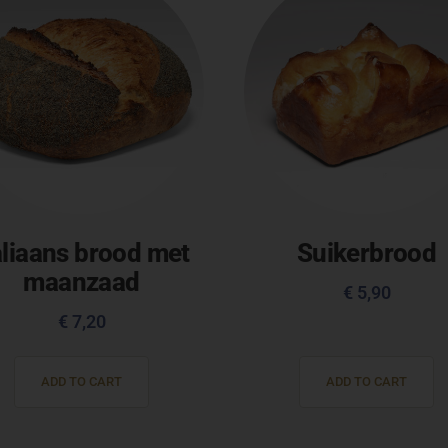
aliaans brood met
Suikerbrood
maanzaad
€
5,90
€
7,20
ADD TO CART
ADD TO CART