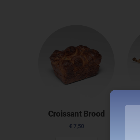
Croissant Brood
B
€
7,50