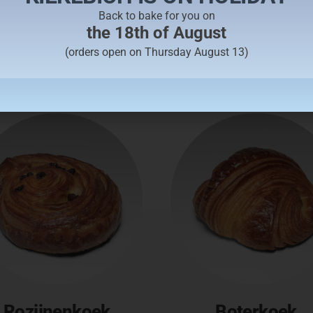
ADD TO CART
ADD TO CART
Back to bake for you on
the 18th of August
(orders open on Thursday August 13)
Rozijnenkoek
Boterkoek