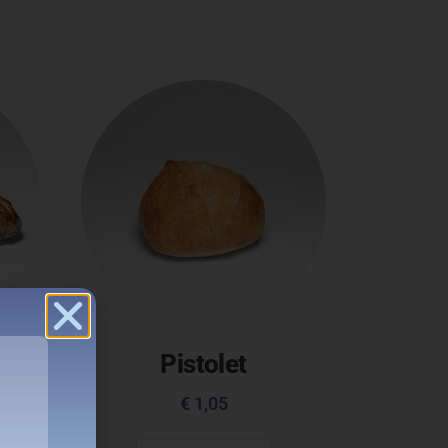
ue
Pistolet
€
1,05