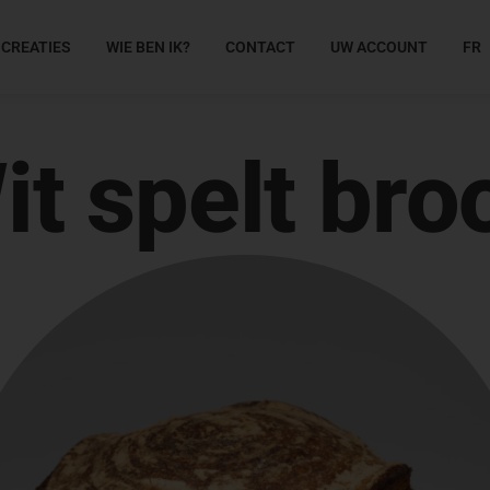
 CREATIES
WIE BEN IK?
CONTACT
UW ACCOUNT
FR
it spelt bro