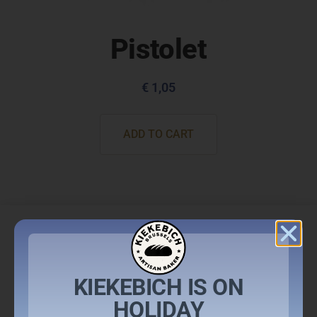
Pistolet
€
1,05
ADD TO CART
KIEKEBICH IS ON
HOLIDAY