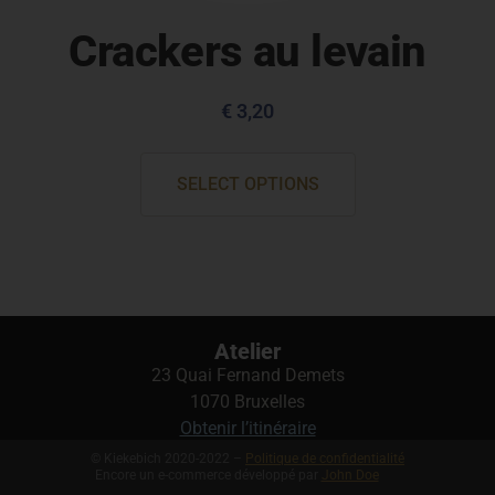
Crackers au levain
€
3,20
SELECT OPTIONS
Atelier
23 Quai Fernand Demets
1070 Bruxelles
Obtenir l’itinéraire
© Kiekebich 2020-2022 –
Politique de confidentialité
Encore un e-commerce développé par
John Doe