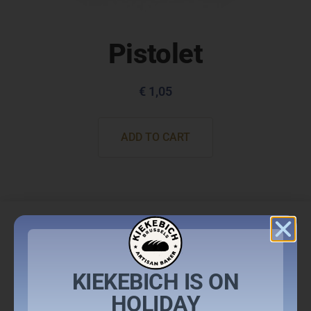
Pistolet
€
1,05
ADD TO CART
KIEKEBICH IS ON
HOLIDAY