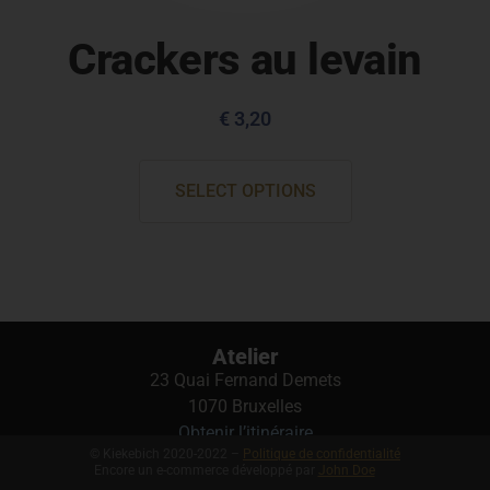
Crackers au levain
€
3,20
SELECT OPTIONS
Atelier
23 Quai Fernand Demets
1070 Bruxelles
Obtenir l’itinéraire
© Kiekebich 2020-2022 –
Politique de confidentialité
Encore un e-commerce développé par
John Doe