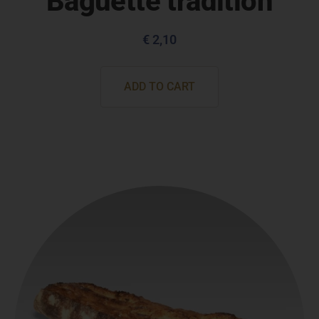
Baguette tradition
€
2,10
ADD TO CART